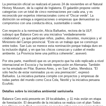
La premiación oficial se realizará el jueves 24 de noviembre en el Natural
History Museum, de la capital de Inglaterra. El galardón propone veinte
categorías con un total de cinco nominaciones por cada una, y es
reconocido por expertos internacionales como el “Oscar verde”. La
distinción se entrega a organizaciones o empresas que demuestran su
compromiso con una conducta ética, sustentable o verde.
Con respecto a la nominación, Alicia Bañuelos, rectora de la ULP,
subrayó que Balance Cero es una iniciativa “verdaderamente
colaborativa”, ya que participan niños, padres, docentes, municipios y el
Ministerio del Campo provincial. “Este es un trabajo que se construye
entre todos. San Luis se merece esta nominación porque trabaja duro en
la inclusión digital, y en que los chicos conozcan y cuiden el medio
ambiente. La Provincia tiene una política coherente”, aseveró.
Por otra parte, manifestó que es un proyecto que ha sido replicado a nivel
internacional en Escocia y ha tenido repercusión en Alemania. También
se ha emulado en Pilar, Buenos Aires, y en San Carlos, Mendoza. “El
sólo hecho de estar nominados ya es una premiación”, expresó
Bañuelos. La iniciativa puntana compite con proyectos y empresas de
todas partes del mundo como Coca Cola, Nestlé y la iniciativa peruana
EcoArki.
Detalles sobre la iniciativa ambiental sanluiseña
Balance Cero está presente en 19 localidades, y 11 más están en etapa
de forestación. El desarrollo de la iniciativa se realiza con el plan Todos