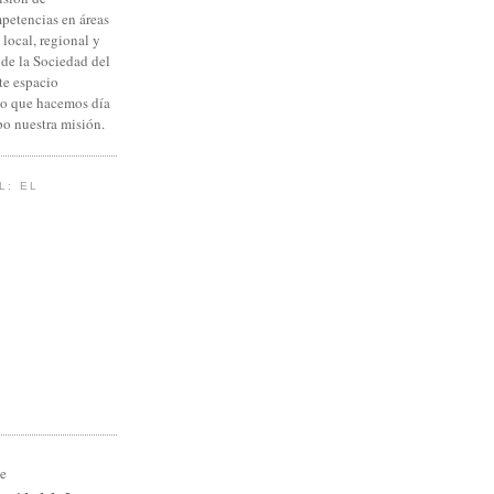
petencias en áreas
 local, regional y
 de la Sociedad del
te espacio
lo que hacemos día
abo nuestra misión.
L: EL