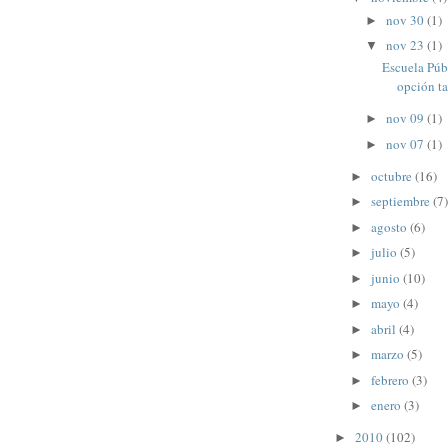
nov 30
(1)
►
nov 23
(1)
▼
Escuela Púb
opción ta
nov 09
(1)
►
nov 07
(1)
►
octubre
(16)
►
septiembre
(7)
►
agosto
(6)
►
julio
(5)
►
junio
(10)
►
mayo
(4)
►
abril
(4)
►
marzo
(5)
►
febrero
(3)
►
enero
(3)
►
2010
(102)
►