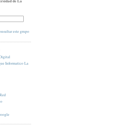
ersidad de La
:
nsultar este grupo
S
igital
que Informatico La
 Red
vo
Google