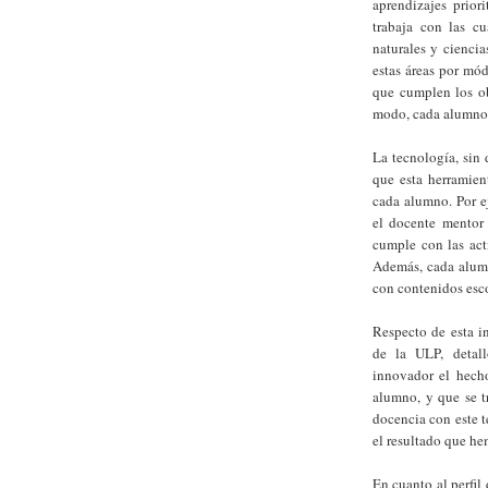
aprendizajes prior
trabaja con las cu
naturales y cienci
estas áreas por mó
que cumplen los ob
modo, cada alumno 
La tecnología, sin
que esta herramien
cada alumno. Por ej
el docente mentor 
cumple con las act
Además, cada alum
con contenidos esco
Respecto de esta i
de la ULP, detall
innovador el hecho
alumno, y que se t
docencia con este t
el resultado que h
En cuanto al perfil