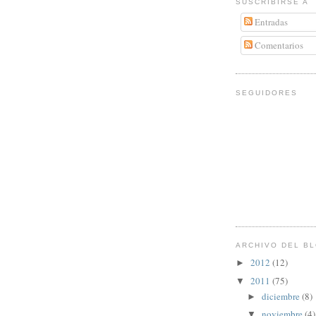
SUSCRIBIRSE A
Entradas
Comentarios
SEGUIDORES
ARCHIVO DEL B
2012
(12)
►
2011
(75)
▼
diciembre
(8)
►
noviembre
(4)
▼