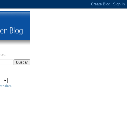
LOG
ranslate