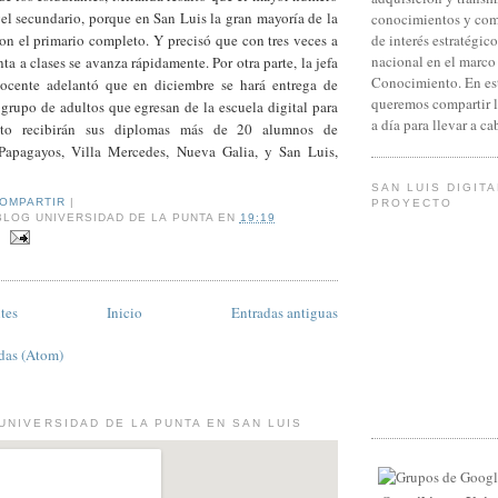
ivel secundario, porque en San Luis la gran mayoría de la
conocimientos y com
on el primario completo. Y precisó que con tres veces a
de interés estratégico
nacional en el marco
ta a clases se avanza rápidamente. Por otra parte, la jefa
Conocimiento. En es
ocente adelantó que en diciembre se hará entrega de
queremos compartir 
grupo de adultos que egresan de la escuela digital para
a día para llevar a c
cto recibirán sus diplomas más de 20 alumnos de
Papagayos, Villa Mercedes, Nueva Galia, y San Luis,
SAN LUIS DIGITA
COMPARTIR
|
PROYECTO
BLOG UNIVERSIDAD DE LA PUNTA
EN
19:19
tes
Inicio
Entradas antiguas
das (Atom)
UNIVERSIDAD DE LA PUNTA EN SAN LUIS