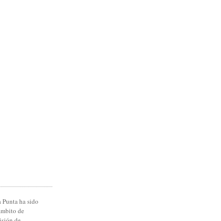
 Punta ha sido
ámbito de
isión de