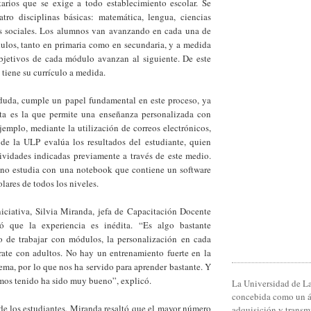
itarios que se exige a todo establecimiento escolar. Se
atro disciplinas básicas: matemática, lengua, ciencias
as sociales. Los alumnos van avanzando en cada una de
dulos, tanto en primaria como en secundaria, y a medida
jetivos de cada módulo avanzan al siguiente. De este
tiene su currículo a medida.
 duda, cumple un papel fundamental en este proceso, ya
ta es la que permite una enseñanza personalizada con
emplo, mediante la utilización de correos electrónicos,
de la ULP evalúa los resultados del estudiante, quien
ividades indicadas previamente a través de este medio.
no estudia con una notebook que contiene un software
lares de todos los niveles.
niciativa, Silvia Miranda, jefa de Capacitación Docente
ó que la experiencia es inédita. “Es algo bastante
 de trabajar con módulos, la personalización en cada
rate con adultos. No hay un entrenamiento fuerte en la
ema, por lo que nos ha servido para aprender bastante. Y
emos tenido ha sido muy bueno”, explicó.
La Universidad de La
concebida como un 
 de los estudiantes, Miranda resaltó que el mayor número
adquisición y transm