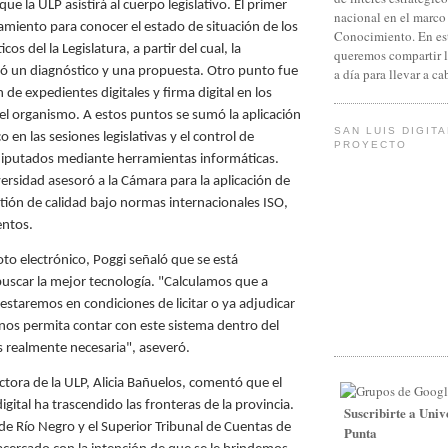
que la ULP asistirá al cuerpo legislativo. El primer
nacional en el marco
amiento para conocer el estado de situación de los
Conocimiento. En es
os del la Legislatura, a partir del cual, la
queremos compartir 
zó un diagnóstico y una propuesta. Otro punto fue
a día para llevar a c
de expedientes digitales y firma digital en los
l organismo. A estos puntos se sumó la aplicación
SAN LUIS DIGITA
o en las sesiones legislativas y el control de
PROYECTO
 diputados mediante herramientas informáticas.
ersidad asesoró a la Cámara para la aplicación de
tión de calidad bajo normas internacionales ISO,
entos.
oto electrónico, Poggi señaló que se está
uscar la mejor tecnología. "Calculamos que a
staremos en condiciones de licitar o ya adjudicar
 nos permita contar con este sistema dentro del
s realmente necesaria", aseveró.
ectora de la ULP, Alicia Bañuelos, comentó que el
digital ha trascendido las fronteras de la provincia.
Suscribirte a Univ
 de Río Negro y el Superior Tribunal de Cuentas de
Punta