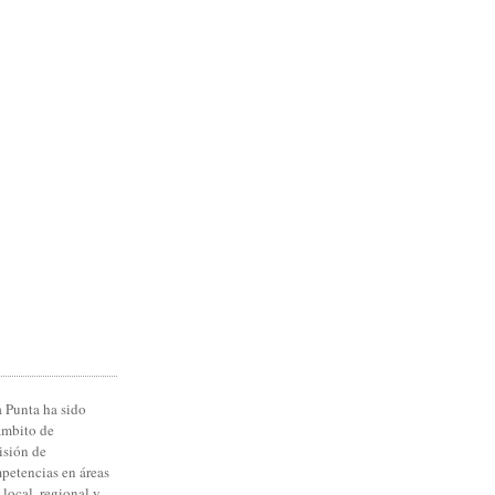
 Punta ha sido
ámbito de
isión de
petencias en áreas
 local, regional y