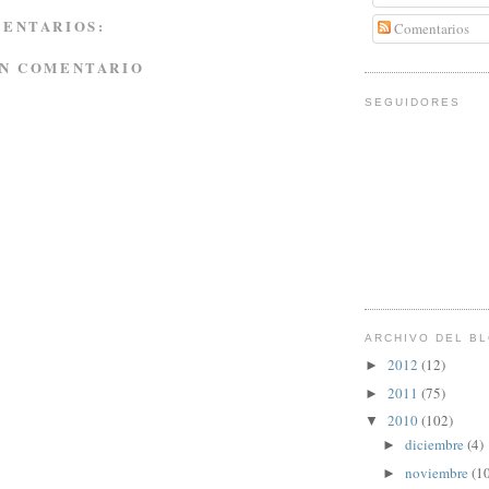
MENTARIOS:
Comentarios
UN COMENTARIO
SEGUIDORES
ARCHIVO DEL B
2012
(12)
►
2011
(75)
►
2010
(102)
▼
diciembre
(4)
►
noviembre
(1
►