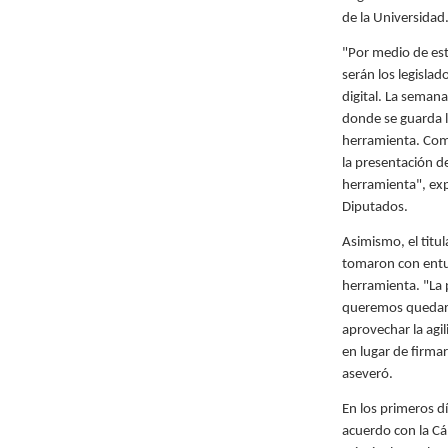
de la Universidad
"Por medio de est
serán los legislad
digital. La seman
donde se guarda l
herramienta. Com
la presentación d
herramienta", exp
Diputados.
Asimismo, el titul
tomaron con entu
herramienta. "La 
queremos quedar
aprovechar la agi
en lugar de firma
aseveró.
En los primeros dí
acuerdo con la Cám