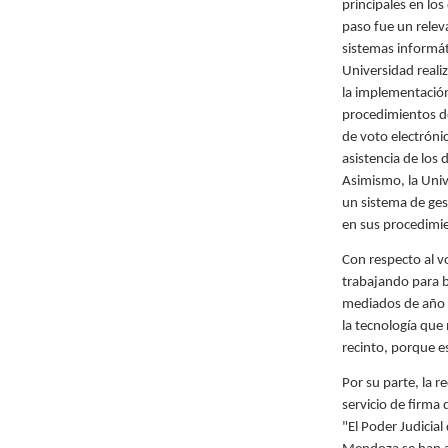
principales en los 
paso fue un relev
sistemas informátic
Universidad reali
la implementación 
procedimientos de
de voto electrónic
asistencia de los
Asimismo, la Univ
un sistema de ges
en sus procedimi
Con respecto al v
trabajando para b
mediados de año e
la tecnología que
recinto, porque e
Por su parte, la r
servicio de firma 
"El Poder Judicial