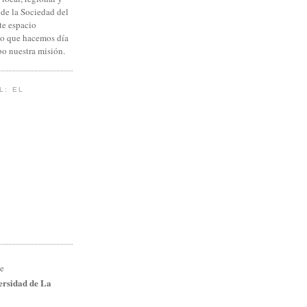
 de la Sociedad del
te espacio
lo que hacemos día
abo nuestra misión.
L: EL
ersidad de La