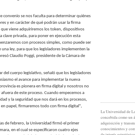
.
e convenio se nos faculta para determinar quiénes
ores y en carácter de qué podrán usar la firma
a que viene adquiriremos los token, dispositivos
a clave privada, para poner en ejecución esta
enzaremos con procesos simples, como puede ser
e una ley, para que los legisladores implementen la
resó Claudio Poggi, presidente de la Cámara de
ar del cuerpo legislativo, señaló que los legisladores
siasmo el avance para implementar la nueva
provincia es pionera en firma digital y nosotros no
 afuera de este proceso. Cuando empecemos a
lidad y la seguridad que nos dará en los procesos,
r en papel, firmaremos todo con firma digital",
La Universidad de La
concebida como un 
adquisición y transm
as de febrero, la Universidad firmó el primer
conocimientos y com
ara, en el cual se especificaron cuatro ejes
de interés estratégico