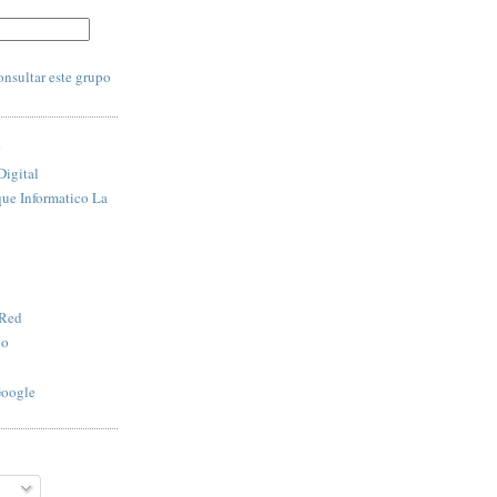
:
nsultar este grupo
S
igital
que Informatico La
 Red
vo
Google