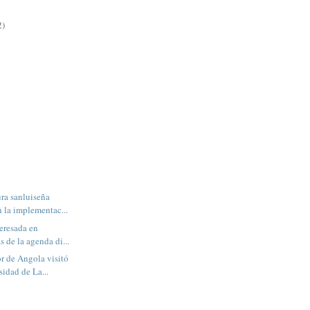
2)
ura sanluiseña
 la implementac...
teresada en
s de la agenda di...
r de Angola visitó
sidad de La...