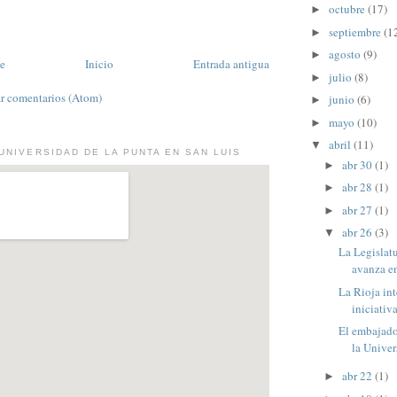
octubre
(17)
►
septiembre
(1
►
agosto
(9)
►
te
Inicio
Entrada antigua
julio
(8)
►
r comentarios (Atom)
junio
(6)
►
mayo
(10)
►
abril
(11)
▼
UNIVERSIDAD DE LA PUNTA EN SAN LUIS
abr 30
(1)
►
abr 28
(1)
►
abr 27
(1)
►
abr 26
(3)
▼
La Legislat
avanza en
La Rioja in
iniciativa
El embajado
la Univer
abr 22
(1)
►