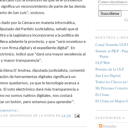
cercado con la intención de que se le brindemos
Correo electrónico
o significa un reconocimiento de parte de las demás
anto de San Luis", sostuvo.
Co
 dado por la Cámara en materia informática,
iputado del Partido Justicialista, señaló que el
irá a la Legislatura incorporarse a la política de
NUESTROS LINK
 lleva adelante la provincia, y que "será novedoso e
Canal Youtube ULP D
 con firma digital y el expediente digital". En
Sumate al PILP - Par
ectrónico, indicó que "dará una mayor excelencia al
Punta
o y mayor transparencia".
ULP Web
Portales de la ULP
ía Elena D' Andrea, diputada justicialista, comentó
San Luis Digital
ción de herramientas digitales significará un
Todos los Chicos en
emos quedarnos, ya que la tecnología avanza a
Mi Próximo Colecti
. El voto electrónico dará más transparencia a
El Clima
mo no somos nativos digitales, nos costará
El Clima en Mapas 
tar un botón, pero estamos para aprender".
COMPARTIR
|
BLOG UNIVERSIDAD DE LA PUNTA
EN
14:34
SUSCRIBIRSE A
Entradas