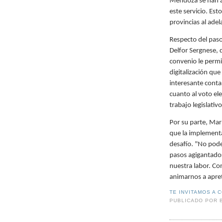
Mendoza se han a
este servicio. Est
provincias al adel
Respecto del paso
Delfor Sergnese, d
convenio le permit
digitalización que
interesante contar
cuanto al voto el
trabajo legislativ
Por su parte, Mar
que la implementa
desafío. "No pod
pasos agigantados
nuestra labor. Co
animarnos a apre
TE INVITAMOS A 
PUBLICADO POR