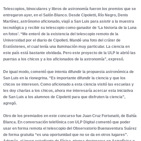
Telescopios, binoculares y libros de astronomía fueron los premios que se
entregaron ayer, en el Salón Blanco. Desde Cipoletti, Río Negro, Denis
Martínez, astrónomo aficionado, viajó a San Luis para asistir a la muestra
tecnológica y recibir su telescopio como ganador de ‘La historia de la Luna
en fotos’. “Me enteré de la existencia del telescopio remoto de la
Universidad por el diario de Cipolleti. Mandé una foto del cráter de
Eratóstenes, el cual tenía una iluminación muy particular. La ciencia en
este país está bastante olvidada. Pero este proyecto de la ULP le abrió las
puertas a los chicos y a los aficionados de la astronomía”, expresó.
De igual modo, comentó que intenta difundir la propuesta astronómica de
San Luis en la rionegrina. “Es importante difundir la ciencia y que los
chicos se interesen. Como aficionado a esta ciencia visitó las escuelas y
les doy charlas a los chicos, ahora me interesaría acercar esta iniciativa
de San Luis a los alumnos de Cipoletti para que disfruten la ciencia”,
agregó.
Otro de los premiados en este concurso fue Juan Cruz Fortunatti, de Bahía
Blanca. En conversación telefónica con ULP Digital comentó que poder
usar en forma remota el telescopio del Observatorio Buenaventura Suárez
de forma gratuita “es una oportunidad que no se da en otros lugares”.
Además, el joven estudiante de Física, piensa doctorarse en Astrofísica o