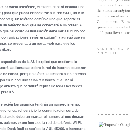
conocimientos y com
e servicio telefónico, el cliente deberá instalar una
de interés estratégico
E) para que pueda conectarse a la red Wi-Fi, un ATA
nacional en el marco
adapter), un teléfono común o uno que soporte el
Conocimiento. En es
n un teléfono Wi-fi que se conectará a un router. A
queremos compartir 
 que “el costo de instalación debe ser asumido por
a día para llevar a c
as comunicaciones serán gratuitas”, y agregó que en
nas se presentará un portal web para que los
SAN LUIS DIGITA
criban.
PROYECTO
especialista de la AUI, explicó que mediante la
usará las llamadas sobre la red de Internet ocuparán
 de banda, porque se éste se limitará a las antenas
gan en la comunicación telefónica. “Se usará
go abierto que permitirá replicarlo todas las veces
 precisó.
eración los usuarios tendrán un número interno.
 que tengan el servicio, la comunicación será de
decir, sólo deberán marcar el número al que desean
, quienes estén fuera de la red de telefonía Wi-Fi,
elp Desk (call center) de la AUI, 45200, e ingresar el