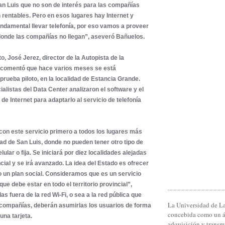
an Luis que no son de interés para las compañías
n rentables. Pero en esos lugares hay Internet y
ndamental llevar telefonía, por eso vamos a proveer
 donde las compañías no llegan”, aseveró Bañuelos.
o, José Jerez, director de la Autopista de la
, comentó que hace varios meses se está
prueba piloto, en la localidad de Estancia Grande.
ialistas del Data Center analizaron el software y el
de Internet para adaptarlo al servicio de telefonía
con este servicio primero a todos los lugares más
dad de San Luis, donde no pueden tener otro tipo de
elular o fija. Se iniciará por diez localidades alejadas
ncial y se irá avanzado. La idea del Estado es ofrecer
 un plan social. Consideramos que es un servicio
que debe estar en todo el territorio provincial”,
s fuera de la red Wi-Fi, o sea a la red pública que
La Universidad de La
 compañías, deberán asumirlas los usuarios de forma
concebida como un 
na tarjeta.
adquisición y transm