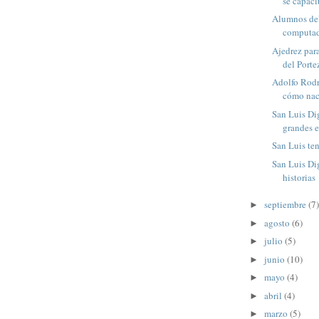
se capaci
Alumnos del
computado
Ajedrez para
del Porte
Adolfo Rodr
cómo naci
San Luis Dig
grandes 
San Luis ten
San Luis Dig
historias
septiembre
(7)
►
agosto
(6)
►
julio
(5)
►
junio
(10)
►
mayo
(4)
►
abril
(4)
►
marzo
(5)
►