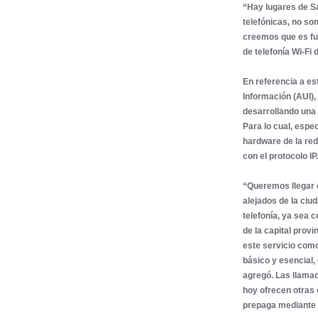
“Hay lugares de S
telefónicas, no so
creemos que es fu
de telefonía Wi-Fi
En referencia a est
Información (AUI)
desarrollando una 
Para lo cual, espec
hardware de la red 
con el protocolo IP.
“Queremos llegar 
alejados de la ciu
telefonía, ya sea c
de la capital provi
este servicio como
básico y esencial, 
agregó. Las llamada
hoy ofrecen otras
prepaga mediante u