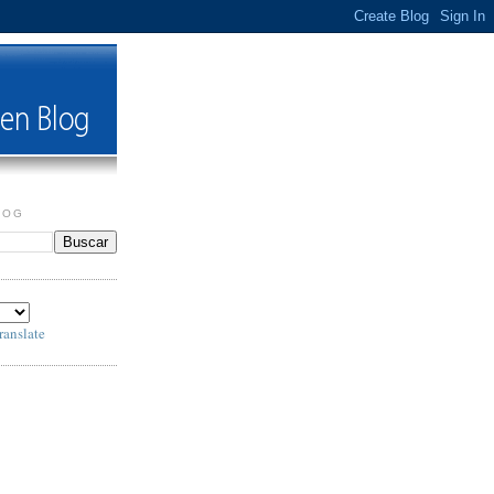
LOG
ranslate