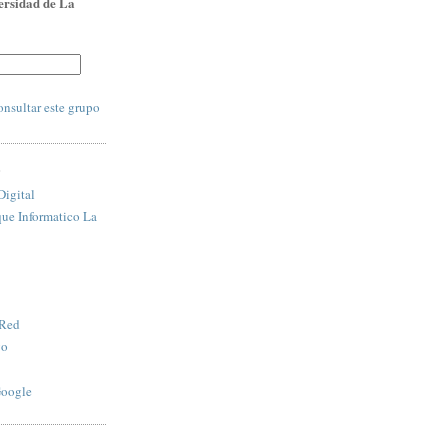
ersidad de La
:
nsultar este grupo
S
igital
que Informatico La
 Red
vo
Google