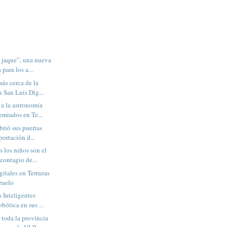
 jaque”, una nueva
para los a...
ás cerca de la
n San Luis Dig...
 a la astronomía
emiados en Te...
abrió sus puertas
portación d...
 los niños son el
contagio de...
itales en Terrazas
zuelo
 Inteligentes
bótica en sus ...
 toda la provincia