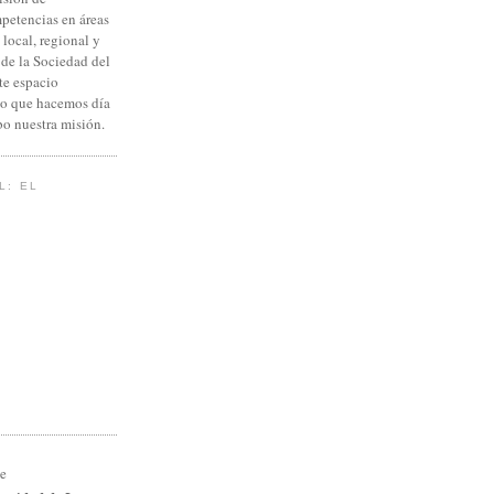
petencias en áreas
 local, regional y
 de la Sociedad del
te espacio
lo que hacemos día
abo nuestra misión.
L: EL