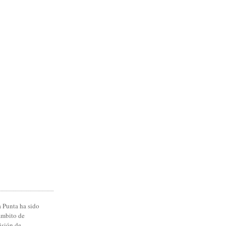
 Punta ha sido
ámbito de
isión de