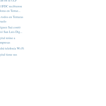
tan en la ULP
 IFDC recibieron
ras en Terraz...
 todos en Terrazas
zuelo
íguez Saá contó
ó San Luis Dig...
ital reúne a
empresas
drá telefonía Wi-Fi
ital tiene sus