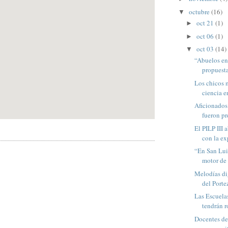
octubre
(16)
▼
oct 21
(1)
►
oct 06
(1)
►
oct 03
(14)
▼
“Abuelos en
propuesta 
Los chicos m
ciencia e
Aficionados
fueron pr
El PILP III 
con la ex
“En San Luis
motor de 
Melodías dig
del Porte
Las Escuelas
tendrán ro
Docentes de