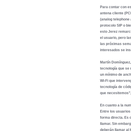
Para contar con est
antena cliente (PC
(analog telephone 
protocolo SIP o bie
esto Jerez remarcó
el usuario, pero l
las próximas sema
interesados se ins
Martín Domínguez, 
tecnología que se 
un mínimo de ancho
Wi-Fi que interven
tecnología de códi
que necesitemos”,
En cuanto a la num
Entre los usuarios
forma directa. Es 
llamar. Sin embargo
deberán llamar al H