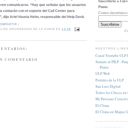
Suscribirte a Univ
eren comunicarse. “Hay que señalar que los usuarios
Punta
ía contarán con el soporte del Call Center para
Correo electrónico
”, dijo Ariel Hauria Hehn, responsable del Help Desk.
COMPARTIR
|
BLOG UNIVERSIDAD DE LA PUNTA
EN
13:28
Co
MENTARIOS:
NUESTROS LINK
Canal Youtube ULP D
UN COMENTARIO
Sumate al PILP - Par
Punta
ULP Web
Portales de la ULP
San Luis Digital
Todos los Chicos en
Mi Próximo Colecti
El Clima
El Clima en Mapas 