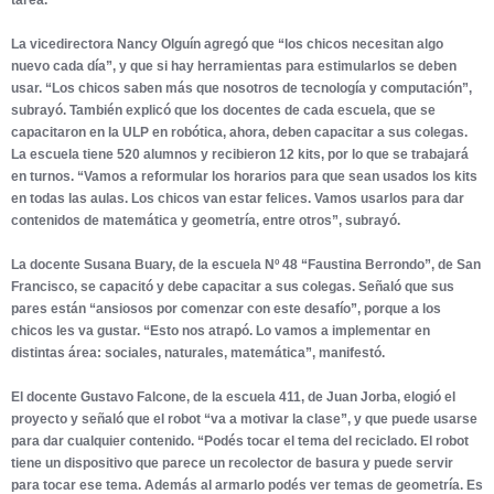
La vicedirectora Nancy Olguín agregó que “los chicos necesitan algo
nuevo cada día”, y que si hay herramientas para estimularlos se deben
usar. “Los chicos saben más que nosotros de tecnología y computación”,
subrayó. También explicó que los docentes de cada escuela, que se
capacitaron en la ULP en robótica, ahora, deben capacitar a sus colegas.
La escuela tiene 520 alumnos y recibieron 12 kits, por lo que se trabajará
en turnos. “Vamos a reformular los horarios para que sean usados los kits
en todas las aulas. Los chicos van estar felices. Vamos usarlos para dar
contenidos de matemática y geometría, entre otros”, subrayó.
La docente Susana Buary, de la escuela Nº 48 “Faustina Berrondo”, de San
Francisco, se capacitó y debe capacitar a sus colegas. Señaló que sus
pares están “ansiosos por comenzar con este desafío”, porque a los
chicos les va gustar. “Esto nos atrapó. Lo vamos a implementar en
distintas área: sociales, naturales, matemática”, manifestó.
El docente Gustavo Falcone, de la escuela 411, de Juan Jorba, elogió el
proyecto y señaló que el robot “va a motivar la clase”, y que puede usarse
para dar cualquier contenido. “Podés tocar el tema del reciclado. El robot
tiene un dispositivo que parece un recolector de basura y puede servir
para tocar ese tema. Además al armarlo podés ver temas de geometría. Es