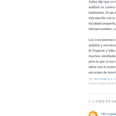
Jolias dijo que se 
análisis se centra
habitantes. El eje
vinculación con la
localidad pequeña
interpersonales, ca
Las conclusiones t
análisis y encuest
El Trapiche y Vill
muchas similitudes
pero lo que sí nos 
niños son el motor
encargan de inserta
TE INVITAMOS A 
PUBLICADO POR
1 COMENTA
Oliverjoh