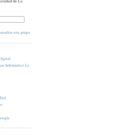
ersidad de La
:
nsultar este grupo
S
igital
que Informatico La
 Red
vo
Google