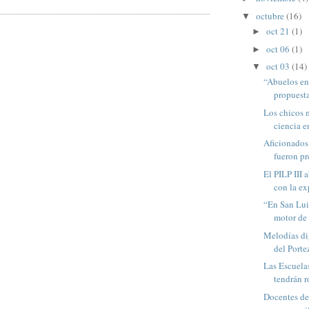
octubre
(16)
▼
oct 21
(1)
►
oct 06
(1)
►
oct 03
(14)
▼
“Abuelos en
propuesta 
Los chicos m
ciencia e
Aficionados
fueron pr
El PILP III 
con la ex
“En San Luis
motor de 
Melodías dig
del Porte
Las Escuelas
tendrán ro
Docentes de