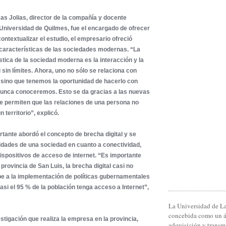
cas Jolias, director de la compañía y docente
 Universidad de Quilmes, fue el encargado de ofrecer
ontextualizar el estudio, el empresario ofreció
 características de las sociedades modernas. “La
ística de la sociedad moderna es la interacción y la
sin límites. Ahora, uno no sólo se relaciona con
 sino que tenemos la oportunidad de hacerlo con
nunca conoceremos. Esto se da gracias a las nuevas
e permiten que las relaciones de una persona no
 territorio”, explicó.
ertante abordó el concepto de brecha digital y se
bilidades de una sociedad en cuanto a conectividad,
dispositivos de acceso de internet. “Es importante
provincia de San Luis, la brecha digital casi no
be a la implementación de políticas gubernamentales
asi el 95 % de la población tenga acceso a Internet”,
La Universidad de La
concebida como un 
estigación que realiza la empresa en la provincia,
adquisición y transm