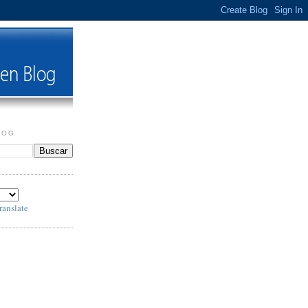
LOG
ranslate