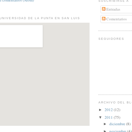
r comentarios (Atom)
SUSCRIBIRSE A
Entradas
Comentarios
UNIVERSIDAD DE LA PUNTA EN SAN LUIS
SEGUIDORES
ARCHIVO DEL B
2012
(12)
►
2011
(75)
▼
diciembre
(8)
►
noviembre
(4)
►