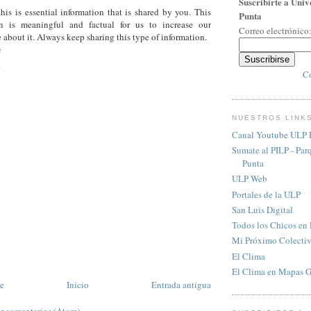
Suscribirte a Univ
this is essential information that is shared by you. This
Punta
on is meaningful and factual for us to increase our
Correo electrónico
about it. Always keep sharing this type of information.
e
Co
NUESTROS LINK
Canal Youtube ULP D
Sumate al PILP - Par
Punta
ULP Web
Portales de la ULP
San Luis Digital
Todos los Chicos en
Mi Próximo Colecti
El Clima
El Clima en Mapas 
te
Inicio
Entrada antigua