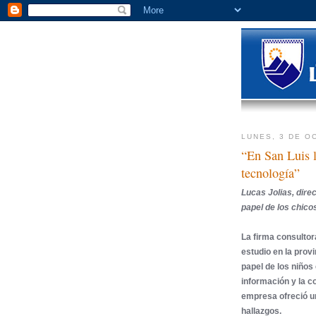
LUNES, 3 DE O
“En San Luis l
tecnología”
Lucas Jolias, dire
papel de los chicos
La firma consultora
estudio en la provi
papel de los niños 
información y la c
empresa ofreció un
hallazgos.