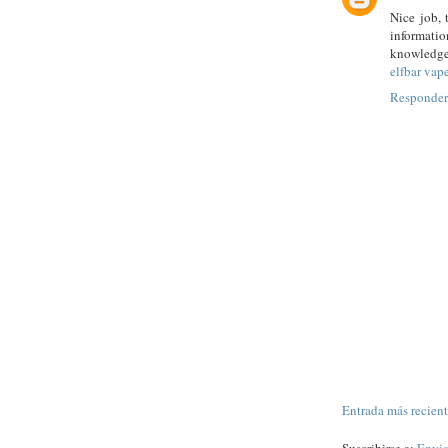
Nice job, 
informati
knowledge 
elfbar vap
Responder
Entrada más recien