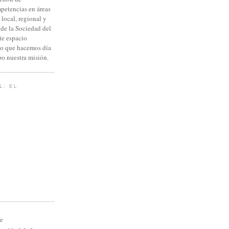
petencias en áreas
 local, regional y
 de la Sociedad del
te espacio
lo que hacemos día
abo nuestra misión.
L: EL