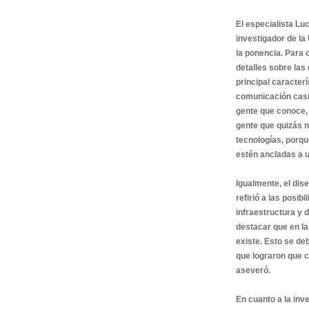
El especialista Lu
investigador de la
la ponencia. Para c
detalles sobre las
principal caracter
comunicación casi 
gente que conoce,
gente que quizás 
tecnologías, porqu
estén ancladas a un
Igualmente, el dis
refirió a las posi
infraestructura y 
destacar que en la 
existe. Esto se de
que lograron que c
aseveró.
En cuanto a la inv